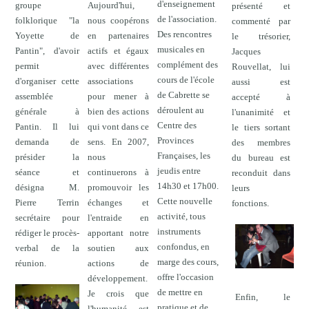
d'enseignement
groupe
Aujourd'hui,
présenté et
de l'association.
folklorique "la
nous coopérons
commenté par
Des rencontres
Yoyette de
en partenaires
le trésorier,
musicales en
Pantin", d'avoir
actifs et égaux
Jacques
complément des
permit
avec différentes
Rouvellat, lui
cours de l'école
d'organiser cette
associations
aussi est
de Cabrette se
assemblée
pour mener à
accepté à
déroulent au
générale à
bien des actions
l'unanimité et
Centre des
Pantin. Il lui
qui vont dans ce
le tiers sortant
Provinces
demanda de
sens. En 2007,
des membres
Françaises, les
présider la
nous
du bureau est
jeudis entre
séance et
continuerons à
reconduit dans
14h30 et 17h00.
désigna M.
promouvoir les
leurs
Cette nouvelle
Pierre Terrin
échanges et
fonctions.
activité, tous
secrétaire pour
l'entraide en
instruments
rédiger le procès-
apportant notre
confondus, en
verbal de la
soutien aux
marge des cours,
réunion.
actions de
offre l'occasion
développement.
de mettre en
Je crois que
Enfin, le
pratique et de
l'humanité est