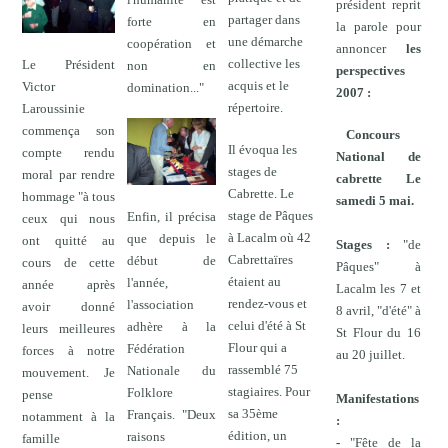
président reprit
partager dans
forte en
la parole pour
une démarche
coopération et
annoncer
les
collective les
Le Président
non en
perspectives
acquis et le
Victor
domination..."
2007 :
répertoire.
Laroussinie
commença son
Concours
Il évoqua les
compte rendu
National de
stages de
moral par rendre
cabrette Le
Cabrette. Le
hommage "à tous
samedi 5 mai.
stage de Pâques
Enfin, il précisa
ceux qui nous
à Lacalm où 42
que depuis le
ont quitté au
Stages :
"de
Cabrettaïres
début de
cours de cette
Pâques" à
étaient au
l'année,
année après
Lacalm les 7 et
rendez-vous et
l'association
avoir donné
8 avril, "d'été" à
celui d'été à St
adhère à la
leurs meilleures
St Flour du 16
Flour qui a
Fédération
forces à notre
au 20 juillet.
rassemblé 75
Nationale du
mouvement. Je
stagiaires. Pour
Folklore
pense
Manifestations
sa 35ème
Français. "Deux
notamment à la
:
édition, un
raisons
famille
-
"Fête de la