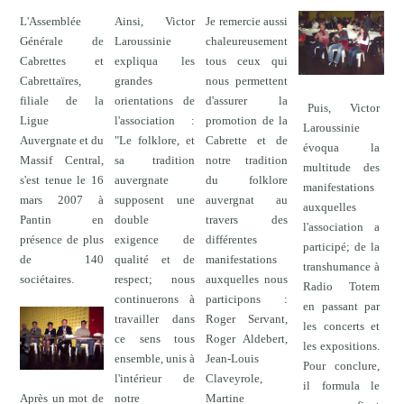
L'Assemblée
Ainsi, Victor
Je remercie aussi
Générale de
Laroussinie
chaleureusement
Cabrettes et
expliqua les
tous ceux qui
Cabrettaïres,
grandes
nous permettent
filiale de la
orientations de
d'assurer la
Puis, Victor
Ligue
l'association :
promotion de la
Laroussinie
Auvergnate et du
"Le folklore, et
Cabrette et de
évoqua la
Massif Central,
sa tradition
notre tradition
multitude des
s'est tenue le 16
auvergnate
du folklore
manifestations
mars 2007 à
supposent une
auvergnat au
auxquelles
Pantin en
double
travers des
l'association a
présence de plus
exigence de
différentes
participé; de la
de 140
qualité et de
manifestations
transhumance à
sociétaires.
respect; nous
auxquelles nous
Radio Totem
continuerons à
participons :
en passant par
travailler dans
Roger Servant,
les concerts et
ce sens tous
Roger Aldebert,
les expositions.
ensemble, unis à
Jean-Louis
Pour conclure,
l'intérieur de
Claveyrole,
il formula le
Après un mot de
notre
Martine