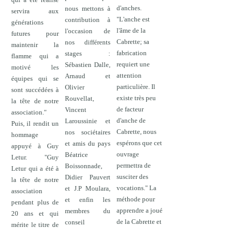
d'anches.
nous mettons à
servira aux
"L'anche est
contribution à
générations
l'âme de la
l'occasion de
futures pour
Cabrette; sa
nos différents
maintenir la
fabrication
stages :
flamme qui a
requiert une
Sébastien Dalle,
motivé les
attention
Arnaud et
équipes qui se
particulière. Il
Olivier
sont succédées à
existe très peu
Rouvellat,
la tête de notre
de facteur
Vincent
association."
d'anche de
Laroussinie et
Puis, il rendit un
Cabrette, nous
nos sociétaires
hommage
espérons que cet
et amis du pays
appuyé à Guy
ouvrage
Béatrice
Letur. "Guy
permettra de
Boissonnade,
Letur qui a été à
susciter des
Didier Pauvert
la tête de notre
vocations." La
et J.P Moulara,
association
méthode pour
et enfin les
pendant plus de
apprendre a joué
membres du
20 ans et qui
de la Cabrette et
conseil
mérite le titre de