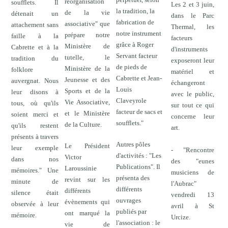
réorganisation
soufflets. Il
Les 2 et 3 juin,
la tradition, la
de la vie
détenait un
dans le Parc
fabrication de
associative" que
attachement sans
Thermal, les
notre instrument
prépare notre
faille à la
facteurs
grâce à Roger
Ministère de
Cabrette et à la
d'instruments
Servant facteur
tutelle, le
tradition du
exposeront leur
de pieds de
Ministère de la
folklore
matériel et
Cabrette et Jean-
Jeunesse et des
auvergnat. Nous
échangeront
Louis
Sports et de la
leur disons à
avec le public,
Claveyrole
Vie Associative,
tous, où qu'ils
sur tout ce qui
facteur de sacs et
et le Ministère
soient merci et
concerne leur
soufflets."
de la Culture.
qu'ils restent
art.
présents à travers
Autres pôles
Le Président
leur exemple
- "Rencontre
d'activités : "Les
Victor
dans nos
des "eunes
Publications". Il
Laroussinie
mémoires." Une
musiciens de
présenta des
revint sur les
minute de
l'Aubrac"
différents
différents
silence était
vendredi 13
ouvrages
évènements qui
observée à leur
avril à St
publiés par
ont marqué la
mémoire.
Urcize.
l'association : le
vie de