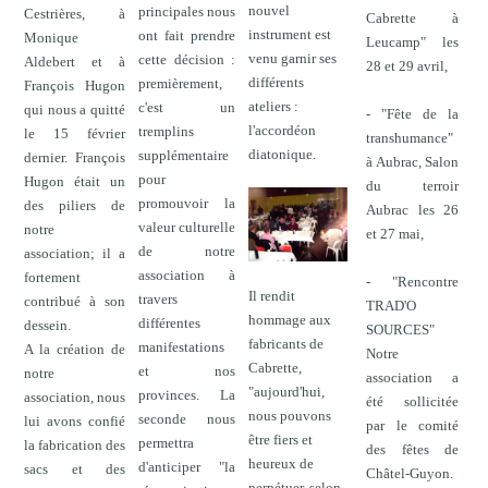
nouvel
principales nous
Cestrières, à
Cabrette à
instrument est
ont fait prendre
Monique
Leucamp" les
venu garnir ses
cette décision :
Aldebert et à
28 et 29 avril,
différents
premièrement,
François Hugon
ateliers :
c'est un
qui nous a quitté
- "Fête de la
l'accordéon
tremplins
le 15 février
transhumance"
diatonique.
supplémentaire
dernier. François
à Aubrac, Salon
pour
Hugon était un
du terroir
promouvoir la
des piliers de
Aubrac les 26
valeur culturelle
notre
et 27 mai,
de notre
association; il a
association à
fortement
- "Rencontre
Il rendit
travers
contribué à son
TRAD'O
hommage aux
différentes
dessein.
SOURCES"
fabricants de
manifestations
A la création de
Notre
Cabrette,
et nos
notre
association a
"aujourd'hui,
provinces. La
association, nous
été sollicitée
nous pouvons
seconde nous
lui avons confié
par le comité
être fiers et
permettra
la fabrication des
des fêtes de
heureux de
d'anticiper "la
sacs et des
Châtel-Guyon.
perpétuer, selon