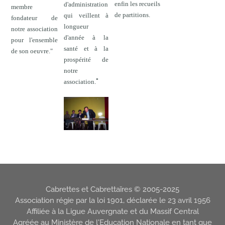
enfin les recueils
d'administration
membre
de partitions.
qui veillent à
fondateur de
longueur
notre association
d'année à la
pour l'ensemble
santé et à la
de son oeuvre."
prospérité de
notre
"
association.
Cabrettes et Cabrettaïres © 2005-2025
Association régie par la loi 1901, déclarée le 23 avril 1956
Affiliée à la Ligue Auvergnate et du Massif Central
Agréée au Ministère de l'Education Nationale en tant que