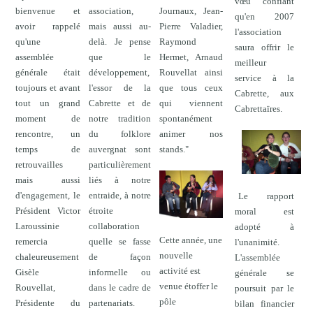
vœu confiant
bienvenue et
association,
Journaux, Jean-
qu'en 2007
avoir rappelé
mais aussi au-
Pierre Valadier,
l'association
qu'une
delà. Je pense
Raymond
saura offrir le
assemblée
que le
Hermet, Arnaud
meilleur
générale était
développement,
Rouvellat ainsi
service à la
toujours et avant
l'essor de la
que tous ceux
Cabrette, aux
tout un grand
Cabrette et de
qui viennent
Cabrettaïres.
moment de
notre tradition
spontanément
rencontre, un
du folklore
animer nos
temps de
auvergnat sont
stands."
retrouvailles
particulièrement
mais aussi
liés à notre
d'engagement, le
entraide, à notre
Le rapport
Président Victor
étroite
moral est
Laroussinie
collaboration
adopté à
Cette année, une
remercia
quelle se fasse
l'unanimité.
nouvelle
chaleureusement
de façon
L'assemblée
activité est
Gisèle
informelle ou
générale se
venue étoffer le
Rouvellat,
dans le cadre de
poursuit par le
pôle
Présidente du
partenariats.
bilan financier