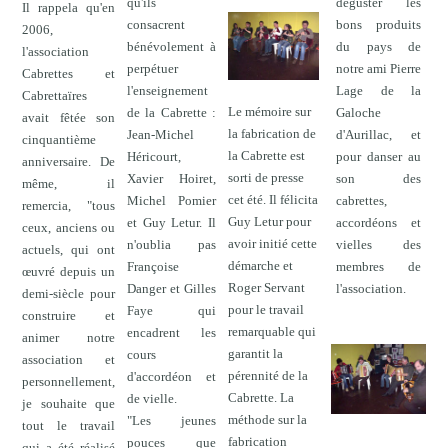
déguster les
qu'ils
Il rappela qu'en
bons produits
consacrent
2006,
du pays de
bénévolement à
l'association
notre ami Pierre
perpétuer
Cabrettes et
Lage de la
l'enseignement
Cabrettaïres
Le mémoire sur
Galoche
de la Cabrette :
avait fêtée son
la fabrication de
d'Aurillac, et
Jean-Michel
cinquantième
la Cabrette est
pour danser au
Héricourt,
anniversaire. De
sorti de presse
son des
Xavier Hoiret,
même, il
cet été. Il félicita
cabrettes,
Michel Pomier
remercia, "tous
Guy Letur pour
accordéons et
et Guy Letur. Il
ceux, anciens ou
avoir initié cette
vielles des
n'oublia pas
actuels, qui ont
démarche et
membres de
Françoise
œuvré depuis un
Roger Servant
l'association.
Danger et Gilles
demi-siècle pour
pour le travail
Faye qui
construire et
remarquable qui
encadrent les
animer notre
garantit la
cours
association et
pérennité de la
d'accordéon et
personnellement,
Cabrette. La
de vielle.
je souhaite que
méthode sur la
"Les jeunes
tout le travail
fabrication
pouces que
qui a été réalisé