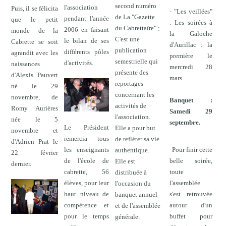
second numéro
l'association
Puis, il se félicita
- "Les veillées"
de La "Gazette
pendant l'année
que le petit
: Les soirées à
du Cabrettaïre" ;
2006 en faisant
monde de la
la Galoche
C'est une
le bilan de ses
Cabrette se soit
d'Aurillac : la
publication
différents pôles
agrandit avec les
première le
semestrielle qui
d'activités.
naissances
mercredi 28
présente des
d'Alexis Pauvert
mars.
reportages
né le 29
concernant les
novembre, de
Banquet :
activités de
Romy Aurières
Samedi 29
l'association.
née le 5
septembre.
Le Président
Elle a pour but
novembre et
remercia tous
de refléter sa vie
d'Adrien Prat le
Pour finir cette
les enseignants
authentique.
22 février
belle soirée,
de l'école de
Elle est
dernier.
toute
cabrette, 56
distribuée à
l'assemblée
élèves, pour leur
l'occasion du
s'est retrouvée
haut niveau de
banquet annuel
autour d'un
compétence et
et de l'assemblée
buffet pour
pour le temps
générale.