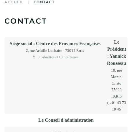
ACCUEIL
CONTACT
CONTACT
Le
Siège social : Centre des Provinces Françaises
Président
2, rue Achille Luchaire - 75014 Paris
: Yannick
*
:
Cabrettes et Cabrettaïres
Rousseau
19, rue
Monte-
Cristo
75020
PARIS
:
(
01 43 73
19 45
Le Conseil d'administration