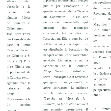
Il présenta les différents ouvrages
silence était
renouvellem
publiés par l'association : le
observée à la
du burea
quatrième numéro de La "Gazette
mémoire de
Raymond He
du Cabrettaïre" ; C'est une
témoins fidèles
et Hél
publication semestrielle qui
de Cabrettes et
Marginier 
présente des reportages
Cabrettaïres :
leur entrée
concernant les activités de
Jean-Pierre Force
Président ad
l'association. Elle a pour but de
des Corréziens de
ses
refléter sa vie authentique. Elle
Paris et Emile
remerciemen
est distribuée à l'occasion du
Cavalier facteur
Jacques Con
banquet annuel et de l'assemblée
de Cabrette à St
et Pierre T
générale. Le mémoire sur la
Côme (12). Puis,
pour l
fabrication de la Cabrette;
il se félicita que
mandat.
E
"Roger Servant a réalisé un
le petit monde de
le président r
travail remarquable et remarqué
la Cabrette se soit
la parole 
qui garantit la pérennité de
agrandit avec la
annoncer
notre instrument."
La méthode
naissance de
perspectives
sur la fabrication d'anches.
Louis
2008 :
"L'anche est l'âme de la
Costerousse né le
Cabrette; sa fabrication requiert
21 octobre
-
Stages
une attention particulière. Il
dernier.