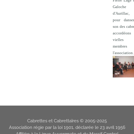
Pierre Lage 
Galoche
d'Aurillac
pour danse
son des cabre
accordéon
vielles 
membres
l'association.
Cabrettes et Cabrettaïres © 2005-2025
Association régie par la loi 1901, déclarée le 23 avril 1956