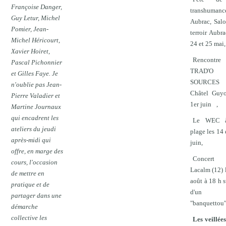
Françoise Danger,
transhuman
Guy Letur, Michel
Aubrac, Sal
Pomier, Jean-
terroir Aubra
Michel Héricourt,
24 et 25 mai,
Xavier Hoiret,
Rencontre
Pascal Pichonnier
TRAD'O
et Gilles Faye. Je
SOURCE
n'oublie pas Jean-
Châtel Guyo
Pierre Valadier et
1er juin
,
Martine Journaux
qui encadrent les
Le WEC 
ateliers du jeudi
plage les 14 
après-midi qui
juin,
offre, en marge des
Concer
cours, l'occasion
Lacalm (12) 
de mettre en
août à 18 h s
pratique et de
d'un
partager dans une
"banquettou"
démarche
collective les
Les veillée