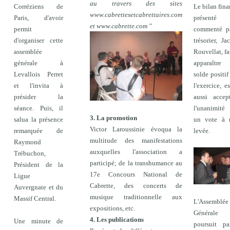
au travers des sites
Corréziens de
Le bilan fina
www.cabrettesetcabrettaires.com
Paris, d'avoir
présenté
et www.cabrette.com "
permit
commenté pa
d'organiser cette
trésorier, Ja
assemblée
Rouvellat, fa
générale à
apparaîtr
Levallois Perret
solde positif
et l'invita à
l'exercice, es
présider la
aussi accep
séance. Puis, il
l'unanimité
3. La promotion
salua la présence
un vote à 
Victor Laroussinie évoqua la
remarquée de
levée.
multitude des manifestations
Raymond
auxquelles l'association a
Trébuchon,
participé; de la transhumance au
Président de la
17e Concours National de
Ligue
Cabrette, des concerts de
Auvergnate et du
musique traditionnelle aux
Massif Central.
L'Assemblée
expositions, etc.
Générale
4. Les publications
Une minute de
poursuit pa