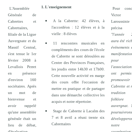
1. L'enseignement
L'Assemblée
Pour concl
Générale de
Victor
A la Cabrette: 42 élèves, à
Cabrettes et
Laroussinie
l'accordéon : 12 élèves et à la
Cabrettaïres,
précisa 
vielle : 8 élèves
filiale de la Ligue
"l'année 
Auvergnate et du
aura été ric
11 rencontres musicales en
Massif Central,
événements 
compléments des cours de l'école
s'est tenue le 1er
manifestatio
de Cabrette se sont déroulées au
février 2008 à
pour
Centre des Provinces Françaises,
Levallois Perret
l'associatio
les jeudis entre 14h30 et 17h00.
en présence
ont permi
Cette nouvelle activité en marge
d'environ 160
promouvoi
des cours offre l'occasion de
sociétaires. Après
Cabrette et 
mettre en pratique et de partager
un mot de
traditio
dans une démarche collective les
bienvenue et
folklore
acquis et notre répertoire.
avoir rappelé
auvergnat. 
Stage de Cabrette à Lacalm des
qu'une assemblée
poursuivron
7 et 8 avril a réuni trente six
générale était un
développero
Cabrettaïres
lieu de débat,
notre
d'évaluation
coopération