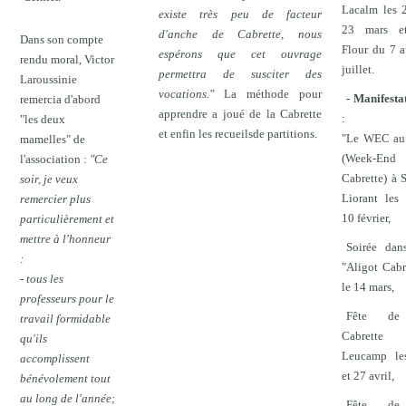
Lacalm les 
existe très peu de facteur
23 mars e
d'anche de Cabrette, nous
Dans son compte
Flour du 7 
espérons que cet ouvrage
rendu moral, Victor
juillet.
permettra de susciter des
Laroussinie
vocations."
La méthode pour
- Manifesta
remercia d'abord
apprendre a joué de la Cabrette
:
"les deux
et enfin les recueilsde partitions.
"Le WEC au 
mamelles" de
(Week-End
l'association :
"Ce
Cabrette) à 
soir, je veux
Liorant les
remercier plus
10 février,
particulièrement et
mettre à l'honneur
Soirée dan
:
"Aligot Cabr
- tous les
le 14 mars,
professeurs pour le
Fête de
travail formidable
Cabrett
qu'ils
Leucamp le
accomplissent
et 27 avril,
bénévolement tout
au long de l'année;
Fête de