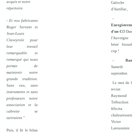
acquis et notre
Galoche
répertoire.
d'Aurillac,
-
- Et nos fabricants
Enregistrem
Roger Servant et
d'un C
D Dan
Jean-Louis
l'Auvergne
Claveyrole pour
béné biour
leur travail
cop !
remarquable et
remarqué qui nous
- Banq
permet de
Samedi
maintenir notre
septembre.
grande tradition.
Le mot de l
Sans eux, sans
revin
instruments et sans
Raymond
professeurs notre
Trébuchon
association et la
félicita
cabrette se
chaleureuse
tariraient."
Victor
Laroussinie
Puis, il fit le bilan