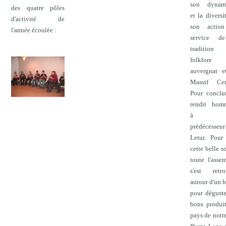
son dynam
des quatre pôles
et la diversi
d'activité de
son actio
l'année écoulée :
service d
traditio
folklore
auvergnat e
Massif Cent
Pour conclur
rendit hom
à s
prédécesseu
Letur. Pour 
cette belle so
toute l'asse
s'est retro
autour d'un b
pour déguste
bons produi
pays de notr