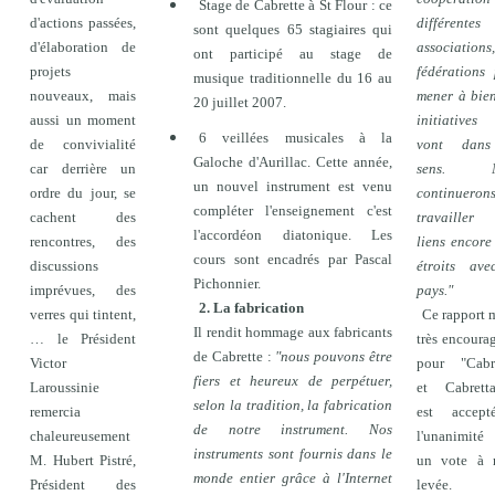
Stage de Cabrette à St Flour : ce
d'actions passées,
différentes
sont quelques 65 stagiaires qui
d'élaboration de
associations,
ont participé au stage de
projets
fédérations
musique traditionnelle du 16 au
nouveaux, mais
mener à bie
20 juillet 2007.
aussi un moment
initiatives
6 veillées musicales à la
de convivialité
vont dan
Galoche d'Aurillac. Cette année,
car derrière un
sens. N
un nouvel instrument est venu
ordre du jour, se
continuero
compléter l'enseignement c'est
cachent des
travailler
l'accordéon diatonique. Les
rencontres, des
liens encore
cours sont encadrés par Pascal
discussions
étroits ave
Pichonnier.
imprévues, des
pays."
2. La fabrication
verres qui tintent,
Ce rapport 
Il rendit hommage aux fabricants
… le Président
très encoura
de Cabrette :
"nous pouvons être
Victor
pour "Cabre
fiers et heureux de perpétuer,
Laroussinie
et Cabretta
selon la tradition, la fabrication
remercia
est accep
de notre instrument. Nos
chaleureusement
l'unanimité
instruments sont fournis dans le
M. Hubert Pistré,
un vote à 
monde entier grâce à l'Internet
Président des
levée.